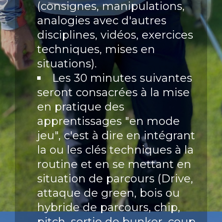
(consignes, manipulations,
analogies avec d'autres
disciplines, vidéos, exercices
techniques, mises en
situations).
Les 30 minutes suivantes
seront consacrées à la mise
en pratique des
apprentissages "en mode
jeu", c'est à dire en intégrant
la ou les clés techniques à la
routine et en se mettant en
situation de parcours (Drive,
attaque de green, bois ou
hybride de parcours, chip,
pitch, sortie de bunker, coup